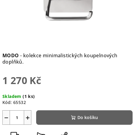
MODO
- kolekce minimalistických koupelnových
doplňků.
1 270 Kč
Měrná
Skladem
(1 ks)
cena:
Kód:
65532
−
+
Do košíku