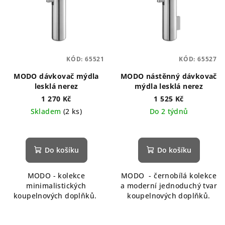
KÓD:
65521
KÓD:
65527
MODO dávkovač mýdla
MODO nástěnný dávkovač
lesklá nerez
mýdla lesklá nerez
1 270 Kč
1 525 Kč
Skladem
(2 ks)
Do 2 týdnů
Průměrné
hodnocení
produktu
Do košíku
Do košíku
je
5,0
MODO - kolekce
MODO - černobílá kolekce
z
minimalistických
a moderní jednoduchý tvar
5
koupelnových doplňků.
koupelnových doplňků.
hvězdiček.