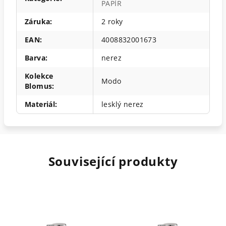
PAPÍR
Záruka
:
2 roky
EAN
:
4008832001673
Barva
:
nerez
Kolekce
Modo
Blomus
:
Materiál
:
lesklý nerez
Související produkty