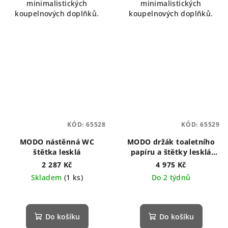
minimalistických
minimalistických
koupelnových doplňků.
koupelnových doplňků.
KÓD:
65528
KÓD:
65529
MODO nástěnná WC
MODO držák toaletního
štětka lesklá
papíru a štětky lesklá
nerez
2 287 Kč
4 975 Kč
Skladem
(1 ks)
Do 2 týdnů
Do košíku
Do košíku