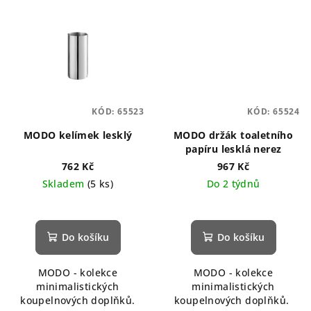
KÓD:
65523
KÓD:
65524
MODO kelímek lesklý
MODO držák toaletního
papíru lesklá nerez
762 Kč
967 Kč
Skladem
(5 ks)
Do 2 týdnů
Do košíku
Do košíku
MODO - kolekce
MODO - kolekce
minimalistických
minimalistických
koupelnových doplňků.
koupelnových doplňků.