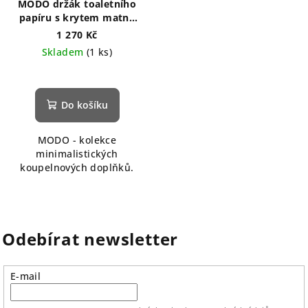
MODO držák toaletního
papíru s krytem matná
nerez
1 270 Kč
Skladem
(1 ks)
Do košíku
MODO - kolekce
minimalistických
koupelnových doplňků.
Odebírat newsletter
E-mail