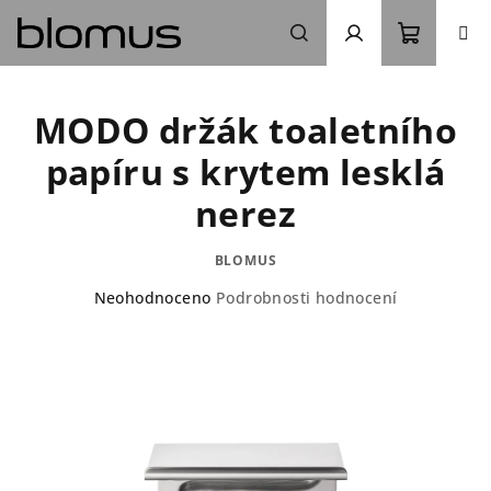
Přejít
na
obsah
Nákupn
Hledat
Přihlášení
MODO držák toaletního
košík
papíru s krytem lesklá
nerez
BLOMUS
Průměrné
Neohodnoceno
Podrobnosti hodnocení
hodnocení
produktu
je
0,0
z
5
hvězdiček.