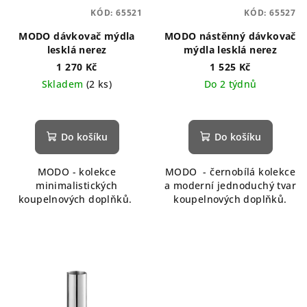
KÓD:
65521
KÓD:
65527
MODO dávkovač mýdla
MODO nástěnný dávkovač
lesklá nerez
mýdla lesklá nerez
1 270 Kč
1 525 Kč
Skladem
(2 ks)
Do 2 týdnů
Průměrné
hodnocení
produktu
Do košíku
Do košíku
je
5,0
MODO - kolekce
MODO - černobílá kolekce
z
minimalistických
a moderní jednoduchý tvar
5
koupelnových doplňků.
koupelnových doplňků.
hvězdiček.