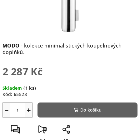
MODO
- kolekce minimalistických koupelnových
doplňků.
2 287 Kč
Měrná
Skladem
(1 ks)
cena:
Kód:
65528
−
+
Do košíku