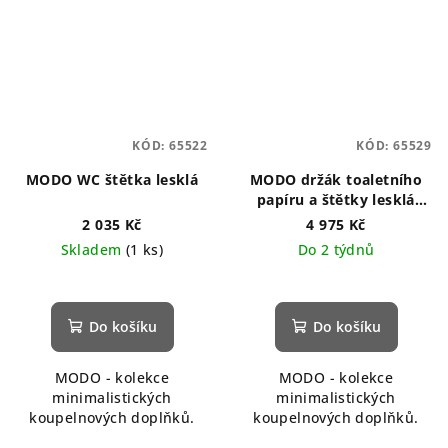
KÓD:
65522
KÓD:
65529
MODO WC štětka lesklá
MODO držák toaletního
papíru a štětky lesklá
nerez
2 035 Kč
4 975 Kč
Skladem
(1 ks)
Do 2 týdnů
Do košíku
Do košíku
MODO - kolekce
MODO - kolekce
minimalistických
minimalistických
koupelnových doplňků.
koupelnových doplňků.