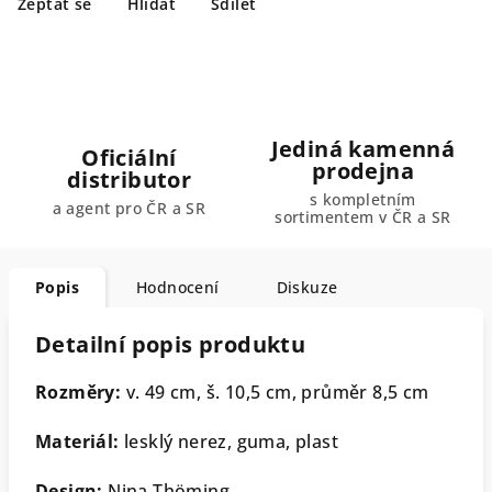
Zeptat se
Hlídat
Sdílet
Jediná kamenná
Oficiální
prodejna
distributor
s kompletním
a agent pro ČR a SR
sortimentem v ČR a SR
Popis
Hodnocení
Diskuze
Detailní popis produktu
Rozměry:
v. 49 cm, š. 10,5 cm, průměr 8,5 cm
Materiál:
lesklý nerez, guma, plast
Design:
Nina Thöming