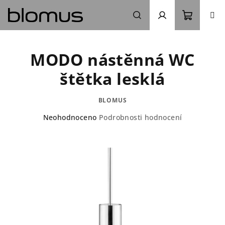
Přejít
na
obsah
Nákupn
Hledat
Přihlášení
MODO nástěnná WC
košík
štětka lesklá
BLOMUS
Průměrné
Neohodnoceno
Podrobnosti hodnocení
hodnocení
produktu
je
0,0
z
5
hvězdiček.