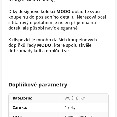
Díky designové kolekci
MODO
doladíte svou
koupelnu do posledního detailu. Nerezová ocel
s titanovým potahem je nejen příjemná na
dotek, ale působí navíc elegantně.
K dispozici je mnoho dalších koupelnových
doplňků řady
MODO,
které spolu skvěle
dohromady ladí a doplňují se.
Doplňkové parametry
Kategorie
:
WC ŠTĚTKY
Záruka
:
2 roky
EAN
:
4008832001635