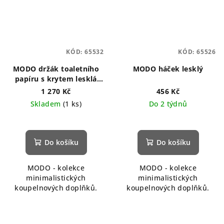
KÓD:
65532
KÓD:
65526
MODO držák toaletního
MODO háček lesklý
papíru s krytem lesklá
nerez
1 270 Kč
456 Kč
Skladem
(1 ks)
Do 2 týdnů
Do košíku
Do košíku
MODO - kolekce
MODO - kolekce
minimalistických
minimalistických
koupelnových doplňků.
koupelnových doplňků.