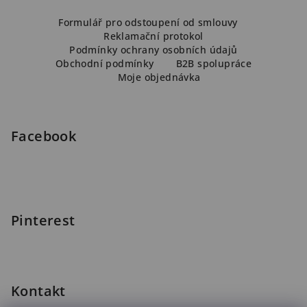
Z
á
Formulář pro odstoupení od smlouvy
Reklamační protokol
p
Podmínky ochrany osobních údajů
a
Obchodní podmínky
B2B spolupráce
Moje objednávka
t
í
Facebook
Pinterest
Kontakt