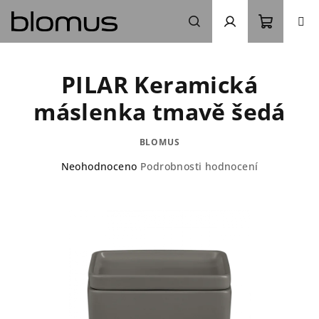
Přejít
na
obsah
Nákupn
Hledat
Přihlášení
PILAR Keramická
košík
máslenka tmavě šedá
BLOMUS
Průměrné
Neohodnoceno
Podrobnosti hodnocení
hodnocení
produktu
je
0,0
z
5
hvězdiček.