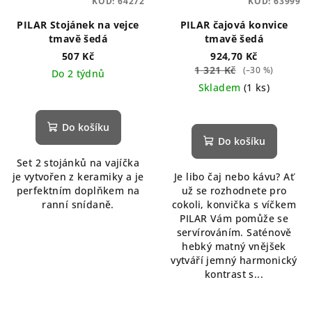
KÓD:
64272
KÓD:
63999
PILAR Stojánek na vejce
PILAR čajová konvice
tmavě šedá
tmavě šedá
507 Kč
924,70 Kč
1 321 Kč
(–30 %)
Do 2 týdnů
Skladem
(1 ks)
Do košíku
Do košíku
Set 2 stojánků na vajíčka
je vytvořen z keramiky a je
Je libo čaj nebo kávu? Ať
perfektním doplňkem na
už se rozhodnete pro
ranní snídaně.
cokoli, konvička s víčkem
PILAR Vám pomůže se
servírováním. Saténově
hebký matný vnějšek
vytváří jemný harmonický
kontrast s...