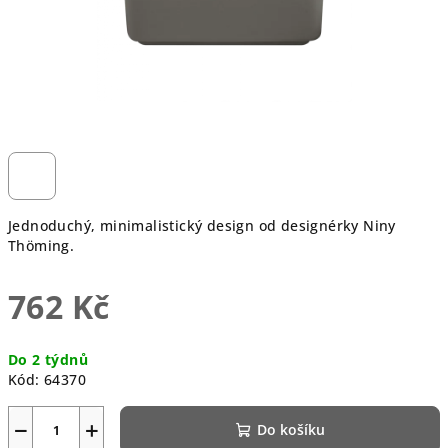
Jednoduchý, minimalistický design od designérky Niny
Thöming.
762 Kč
Měrná
Do 2 týdnů
cena:
Kód:
64370
−
+
Do košíku