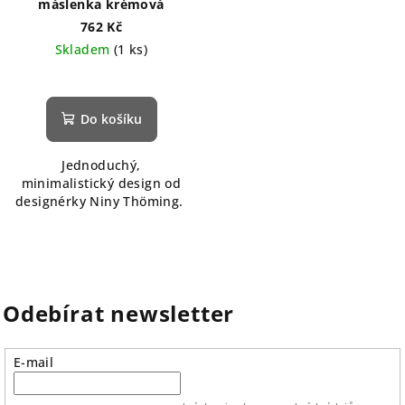
máslenka krémová
762 Kč
Skladem
(1 ks)
Do košíku
Jednoduchý,
minimalistický design od
designérky Niny Thöming.
Odebírat newsletter
E-mail