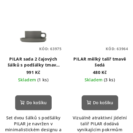
KÓD:
63975
KÓD:
63964
PILAR sada 2 čajových
PILAR mělký talíř tmavě
šálků s podšálky tmavě
šedá
šedá
991 Kč
480 Kč
Skladem
(1 ks)
Skladem
(3 ks)
Do košíku
Do košíku
Set dvou šálků s podšálky
Vizuálně atraktivní jídelní
PILAR je navržen v
talíř PILAR dodává
minimalistickém designu a
vynikajícím pokrmům