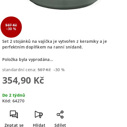
507 Kč
–30 %
Set 2 stojánků na vajíčka je vytvořen z keramiky a je
perfektním doplňkem na ranní snídaně.
Položka byla vyprodána…
standardní cena:
507 Kč
–30 %
354,90 Kč
Měrná
Do 2 týdnů
cena:
Kód:
64270
Zeptat se
Hlídat
Sdílet