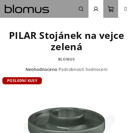
Přejít
na
obsah
Nákupn
Hledat
Přihlášení
PILAR Stojánek na vejce
košík
zelená
BLOMUS
Průměrné
Neohodnoceno
Podrobnosti hodnocení
hodnocení
POSLEDNÍ KUSY
produktu
je
0,0
z
5
hvězdiček.