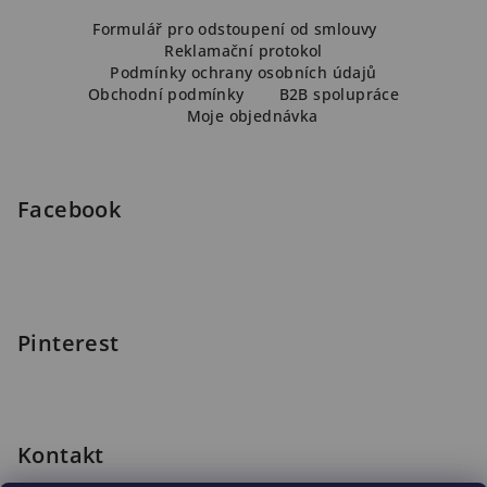
Z
á
Formulář pro odstoupení od smlouvy
Reklamační protokol
p
Podmínky ochrany osobních údajů
a
Obchodní podmínky
B2B spolupráce
Moje objednávka
t
í
Facebook
Pinterest
Kontakt