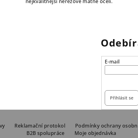
nejkvalitnější nerezové matné oceli.
Odebír
E-mail
vložením e-mailu s
Přihlásit se
vy
Reklamační protokol
Podmínky ochrany osobn
B2B spolupráce
Moje objednávka