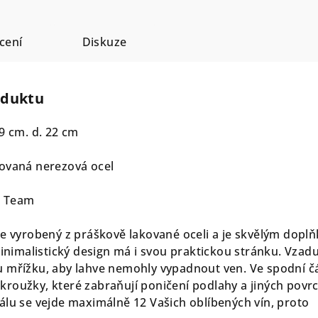
cení
Diskuze
oduktu
19 cm. d. 22 cm
ovaná nerezová ocel
n Team
e vyrobený z práškově lakované oceli a je skvělým dopl
minimalistický design má i svou praktickou stránku. Vzad
 mřížku, aby lahve nemohly vypadnout ven. Ve spodní čá
roužky, které zabraňují poničení podlahy a jiných povr
álu se vejde maximálně 12 Vašich oblíbených vín, proto