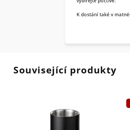
vybírejte poctivě.
K dostání také v matn
Související produkty