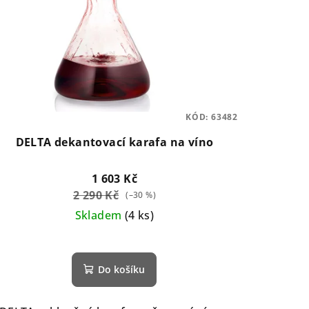
KÓD:
63482
DELTA dekantovací karafa na víno
1 603 Kč
2 290 Kč
(–30 %)
Skladem
(4 ks)
Průměrné
hodnocení
Do košíku
produktu
je
5,0