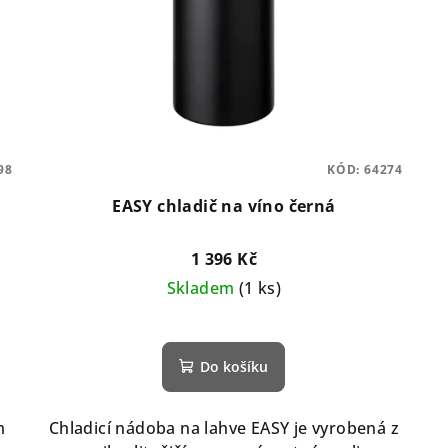
98
KÓD:
64274
EASY chladič na víno černá
1 396 Kč
Skladem
(1 ks)
Do košíku
m
Chladicí nádoba na lahve EASY je vyrobená z