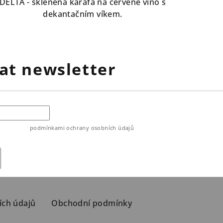
DELTA - skleněná karafa na červené víno s
z
dekantačním víkem.
5
hvězdiček.
at newsletter
ouhlasíte s
podmínkami ochrany osobních údajů
ích údajů
Obchodní podmínky