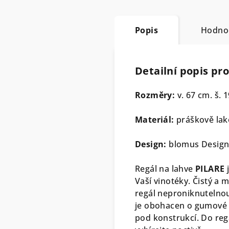
Popis
Hodno
Detailní popis pr
Rozměry:
v. 67 cm. š. 
Materiál:
práškově lak
Design:
blomus Desig
Regál na lahve
PILARE
j
Vaší vinotéky. Čistý a 
regál neproniknutelnou
je obohacen o gumové k
pod konstrukcí. Do reg