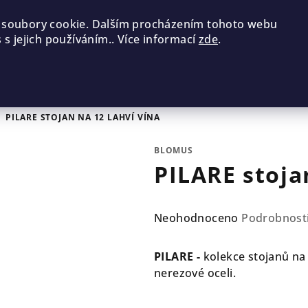
 soubory cookie. Dalším procházením tohoto webu
 s jejich používáním.. Více informací
zde
.
/
PILARE STOJAN NA 12 LAHVÍ VÍNA
BLOMUS
PILARE stoja
Průměrné
Neohodnoceno
Podrobnost
hodnocení
produktu
PILARE -
kolekce stojanů na
je
nerezové oceli.
0,0
z