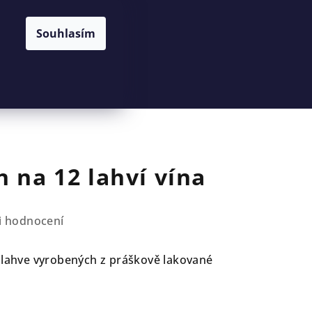
Souhlasím
Hledat
Přihlášení
Nákupní
košík
n na 12 lahví vína
i hodnocení
 lahve vyrobených z práškově lakované