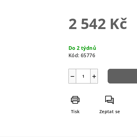
5
hvězdiček.
2 542 Kč
Měrná
cena:
Do 2 týdnů
Kód:
65776
−
+
Tisk
Zeptat se