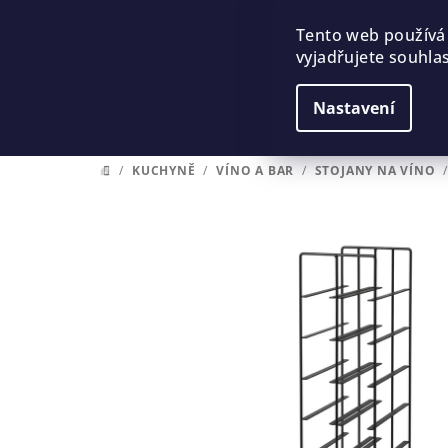
Přejít
na
Tento web používá
vyjadřujete souhlas
obsah
Nastavení
/
KUCHYNĚ
/
VÍNO A BAR
/
STOJANY NA VÍNO
DOMŮ