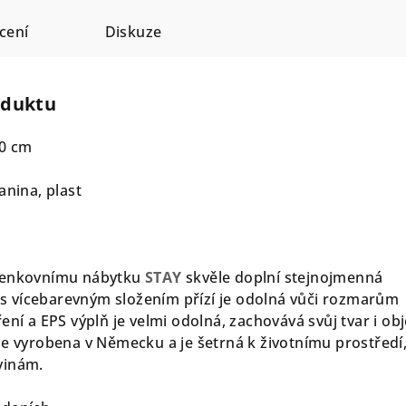
cení
Diskuze
oduktu
70 cm
anina, plast
 venkovnímu nábytku
STAY
skvěle doplní stejnojmenná
ie s vícebarevným složením přízí je odolná vůči rozmarům
ení a EPS výplň je velmi odolná, zachovává svůj tvar i ob
je vyrobena v Německu a je šetrná k životnímu prostředí
vinám.