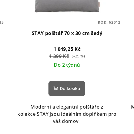
13
KÓD:
62012
STAY polštář 70 x 30 cm šedý
1 049,25 Kč
1 399 Kč
(–25 %)
Do 2 týdnů
Do košíku
Moderní a elegantní polštáře z
M
kolekce STAY jsou ideálním doplňkem pro
váš domov.