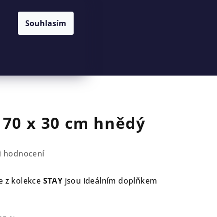
Souhlasím
Hledat
Přihlášení
Nákupní
košík
 70 x 30 cm hnědý
i hodnocení
e z kolekce
STAY
jsou ideálním doplňkem