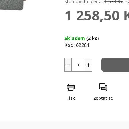
standardní cena:
1 678 Kč
–
5
1 258,50 
hvězdiček.
Měrná
cena:
Skladem
(2 ks)
Kód:
62281
−
+
Tisk
Zeptat se