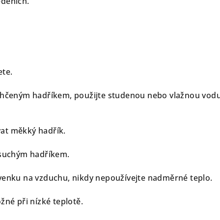
edeních.
ete.
vlhčeným hadříkem, použijte studenou nebo vlažnou vod
at měkký hadřík.
 suchým hadříkem.
venku na vzduchu, nikdy nepoužívejte nadměrné teplo.
žné při nízké teplotě.