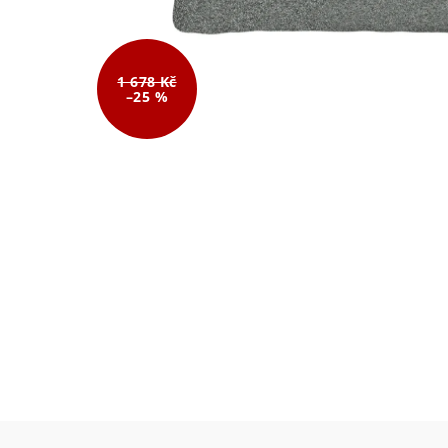
1 678 Kč
–25 %