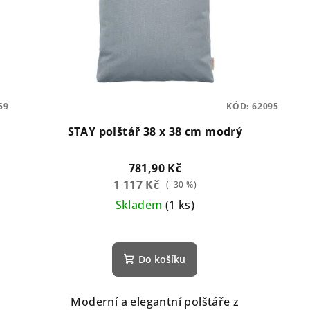
59
KÓD:
62095
STAY polštář 38 x 38 cm modrý
781,90 Kč
1 117 Kč
(–30 %)
Skladem
(1 ks)
Do košíku
Moderní a elegantní polštáře z