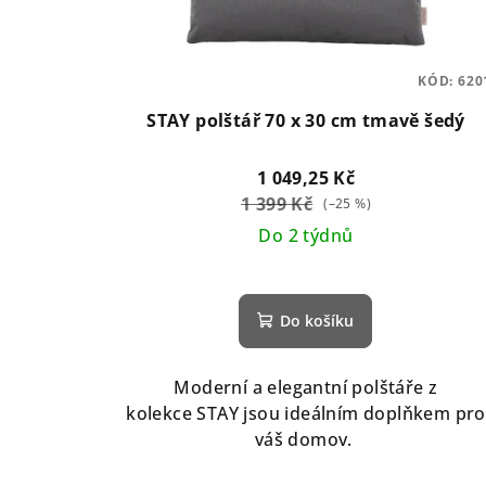
KÓD:
620
STAY polštář 70 x 30 cm tmavě šedý
1 049,25 Kč
1 399 Kč
(–25 %)
Do 2 týdnů
Do košíku
Moderní a elegantní polštáře z
kolekce STAY jsou ideálním doplňkem pro
váš domov.