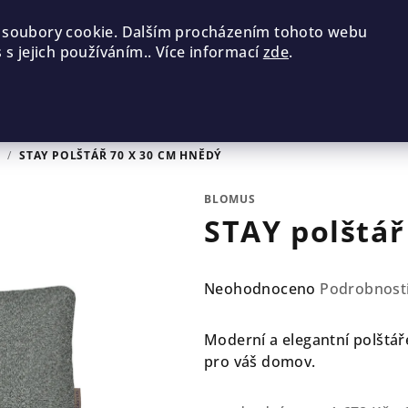
 soubory cookie. Dalším procházením tohoto webu
 s jejich používáním.. Více informací
zde
.
E
/
STAY POLŠTÁŘ 70 X 30 CM HNĚDÝ
BLOMUS
STAY polštář
Průměrné
Neohodnoceno
Podrobnost
hodnocení
produktu
Moderní a elegantní polštář
je
pro váš domov.
0,0
z