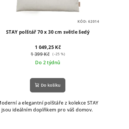
KÓD:
62014
STAY polštář 70 x 30 cm světle šedý
1 049,25 Kč
1 399 Kč
(–25 %)
Do 2 týdnů
Do košíku
oderní a elegantní polštáře z kolekce STAY
jsou ideálním doplňkem pro váš domov.