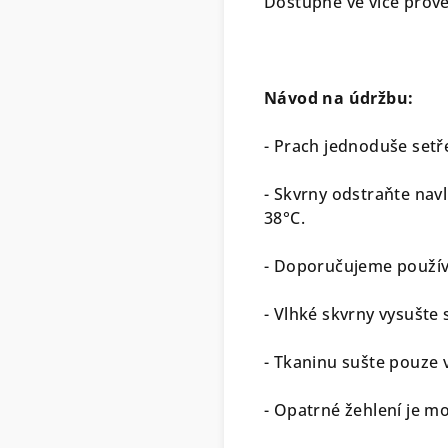
Dostupné ve více prov
Návod na údržbu:
- Prach jednoduše setř
- Skvrny odstraňte na
38°C.
- Doporučujeme použív
- Vlhké skvrny vysušte
- Tkaninu sušte pouze 
- Opatrné žehlení je mo