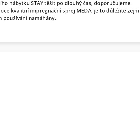
vního nábytku STAY těšit po dlouhý čas, doporučujeme
soce kvalitní impregnační sprej MEDA, je to důležité zej
em používání namáhány.