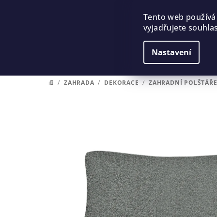
Přejít
na
Tento web používá
vyjadřujete souhlas
obsah
Nastavení
/
ZAHRADA
/
DEKORACE
/
ZAHRADNÍ POLŠTÁŘ
DOMŮ