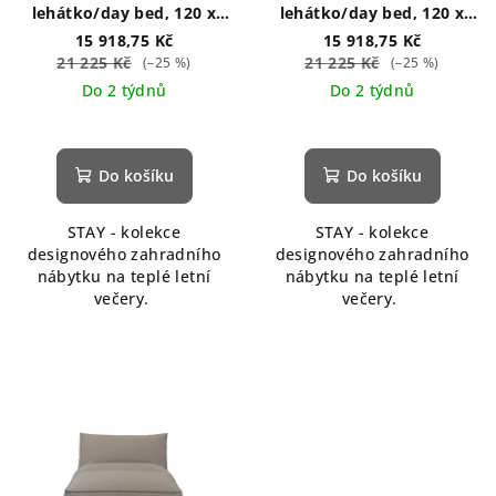
lehátko/day bed, 120 x
lehátko/day bed, 120 x
190 cm šedé
190 cm šedé
15 918,75 Kč
15 918,75 Kč
21 225 Kč
21 225 Kč
(–25 %)
(–25 %)
Do 2 týdnů
Do 2 týdnů
Průměrné
hodnocení
produktu
Do košíku
Do košíku
je
5,0
STAY - kolekce
STAY - kolekce
z
designového zahradního
designového zahradního
5
nábytku na teplé letní
nábytku na teplé letní
hvězdiček.
večery.
večery.