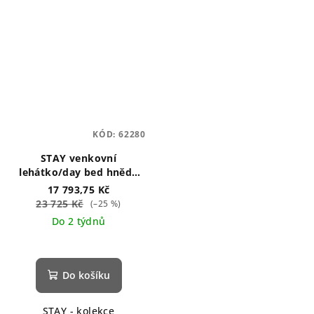
KÓD:
62280
STAY venkovní
lehátko/day bed hnědý
120 x 190 cm
17 793,75 Kč
23 725 Kč
(–25 %)
Do 2 týdnů
Do košíku
STAY - kolekce