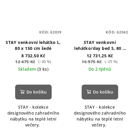
KÓD:
62039
KÓD:
62042
STAY venkovní lehátko L,
STAY venkovní
80 x 150 cm šedé
lehátko/day bed S, 80 x
190 cm šedé
8 732,50 Kč
12 731,25 Kč
12 475 Kč
16 975 Kč
(–30 %)
(–25 %)
Skladem
(3 ks)
Do 2 týdnů
Průměrné
hodnocení
produktu
Do košíku
Do košíku
je
5,0
STAY - kolekce
STAY - kolekce
z
designového zahradního
designového zahradního
5
nábytku na teplé letní
nábytku na teplé letní
hvězdiček.
večery.
večery.