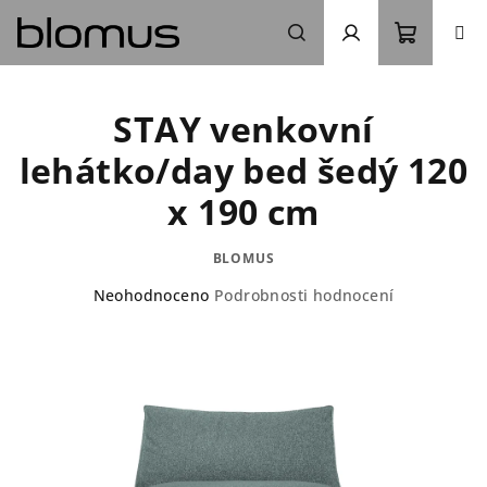
Přejít
na
obsah
Nákupn
Hledat
Přihlášení
STAY venkovní
košík
lehátko/day bed šedý 120
x 190 cm
BLOMUS
Průměrné
Neohodnoceno
Podrobnosti hodnocení
hodnocení
produktu
je
0,0
z
5
hvězdiček.