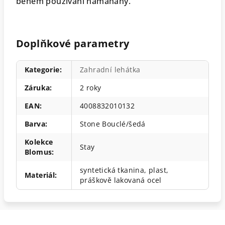
během používání namáhány.
Doplňkové parametry
Kategorie
:
Zahradní lehátka
Záruka
:
2 roky
EAN
:
4008832010132
Barva
:
Stone Bouclé/šedá
Kolekce
Stay
Blomus
:
syntetická tkanina, plast,
Materiál
:
práškově lakovaná ocel