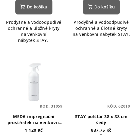
produktu
Do košíku
Do košíku
je
5,0
Prodyšné a vodoodpudivé
Prodyšné a vodoodpudivé
z
ochranné a úložné kryty
ochranné a úložné kryty
5
na venkovní
na venkovní nábytek STAY.
hvězdiček.
nábytek STAY.
KÓD:
31059
KÓD:
62010
MEDA impregnační
STAY polštář 38 x 38 cm
prostředek na venkovní
šedý
textil
1 120 Kč
837,75 Kč