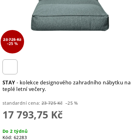
23 725 Kč
–25 %
STAY
- kolekce designového zahradního nábytku na
teplé letní večery.
standardní cena:
23 725 Kč
–25 %
17 793,75 Kč
Měrná
Do 2 týdnů
cena:
Kód:
62283