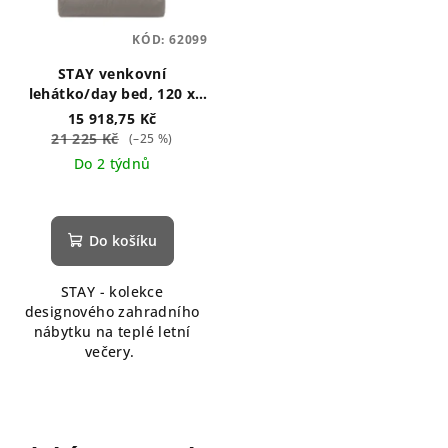
KÓD:
62099
STAY venkovní
lehátko/day bed, 120 x
190 cm hnědé
15 918,75 Kč
21 225 Kč
(–25 %)
Do 2 týdnů
Průměrné
hodnocení
produktu
Do košíku
je
5,0
STAY - kolekce
z
designového zahradního
5
nábytku na teplé letní
hvězdiček.
večery.