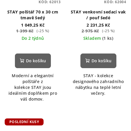
KÓD:
62013
KÓD:
62004
STAY polštář 70 x 30 cm
STAY venkovní sedací vak
tmavě šedý
/ pouf šedé
1 049,25 Kč
2 231,25 Kč
1 399 Kč
2 975 Kč
(–25 %)
(–25 %)
Do 2 týdnů
Skladem
(1 ks)
Do košíku
Do košíku
Moderní a elegantní
STAY - kolekce
polštáře z
designového zahradního
kolekce STAY jsou
nábytku na teplé letní
ideálním doplňkem pro
večery.
váš domov.
POSLEDNÍ KUSY