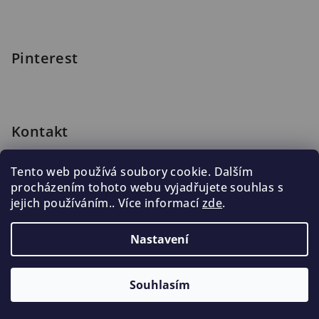
Pinterest
Kontakt
shop
@
blomus.cz
Tento web používá soubory cookie. Dalším
222 316 990
procházením tohoto webu vyjadřujete souhlas s
776 019 998, 602 537 625
jejich používáním.. Více informací
zde
.
Nastavení
Copyright 2026
Blomus.cz
. Všechna práva vyhrazena.
Souhlasím
Vytvořil Shoptet