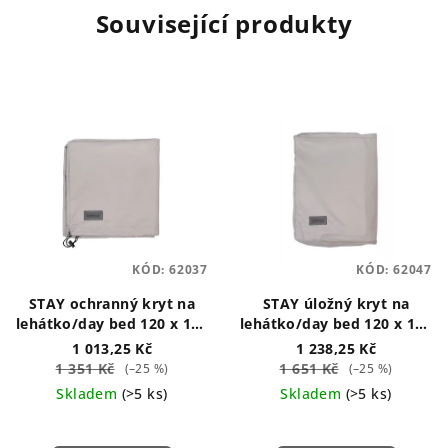
Související produkty
KÓD:
62037
KÓD:
62047
STAY ochranný kryt na
STAY úložný kryt na
lehátko/day bed 120 x 190
lehátko/day bed 120 x 190
cm
cm
1 013,25 Kč
1 238,25 Kč
1 351 Kč
1 651 Kč
(–25 %)
(–25 %)
Skladem
(>5 ks)
Skladem
(>5 ks)
Průměrné
hodnocení