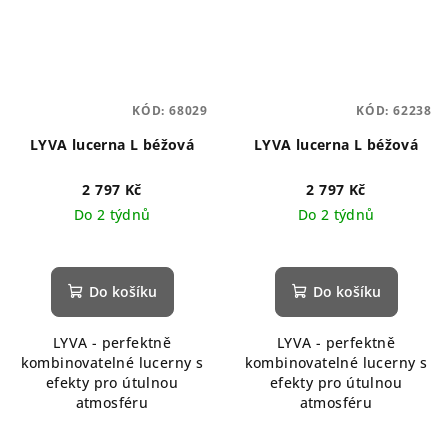
KÓD:
68029
KÓD:
62238
LYVA lucerna L béžová
LYVA lucerna L béžová
2 797 Kč
2 797 Kč
Do 2 týdnů
Do 2 týdnů
Do košíku
Do košíku
LYVA - perfektně
LYVA - perfektně
kombinovatelné lucerny s
kombinovatelné lucerny s
efekty pro útulnou
efekty pro útulnou
atmosféru
atmosféru