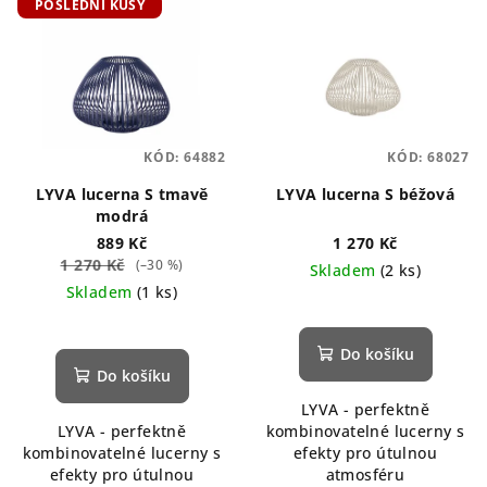
POSLEDNÍ KUSY
ý
d
p
u
i
k
s
t
p
ů
KÓD:
64882
KÓD:
68027
r
o
LYVA lucerna S tmavě
LYVA lucerna S béžová
modrá
d
889 Kč
1 270 Kč
u
1 270 Kč
(–30 %)
Skladem
(2 ks)
k
Skladem
(1 ks)
t
ů
Do košíku
Do košíku
LYVA - perfektně
LYVA - perfektně
kombinovatelné lucerny s
kombinovatelné lucerny s
efekty pro útulnou
efekty pro útulnou
atmosféru