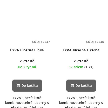
KÓD:
62237
KÓD:
62236
LYVA lucerna L bílá
LYVA lucerna L černá
2 797 Kč
2 797 Kč
Do 2 týdnů
Skladem
(1 ks)
Do košíku
Do košíku
LYVA - perfektně
LYVA - perfektně
kombinovatelné lucerny s
kombinovatelné lucerny s
efekty pro útulnou
efekty pro útulnou