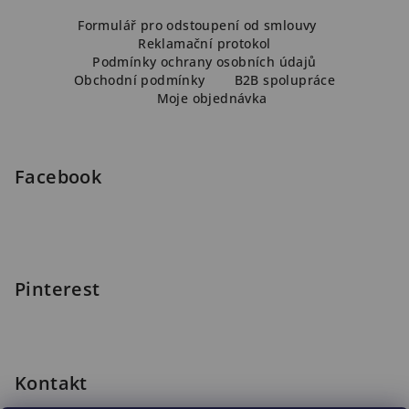
Z
v
á
Formulář pro odstoupení od smlouvy
ý
Reklamační protokol
p
p
Podmínky ochrany osobních údajů
i
a
Obchodní podmínky
B2B spolupráce
s
Moje objednávka
t
u
í
Facebook
Pinterest
Kontakt