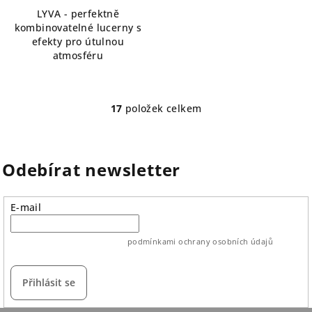
LYVA - perfektně
kombinovatelné lucerny s
efekty pro útulnou
atmosféru
17
položek celkem
O
v
l
á
Odebírat newsletter
d
a
E-mail
c
í
p
vložením e-mailu souhlasíte s
podmínkami ochrany osobních údajů
r
v
Přihlásit se
k
y