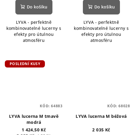
Do košíku
Do košíku
LYVA - perfektně
LYVA - perfektně
kombinovatelné lucerny s
kombinovatelné lucerny s
efekty pro útulnou
efekty pro útulnou
atmosféru
atmosféru
POSLEDNÍ KUSY
KÓD:
64883
KÓD:
68028
LYVA lucerna M tmavě
LYVA lucerna M béžová
modrá
1 424,50 Kč
2 035 Kč