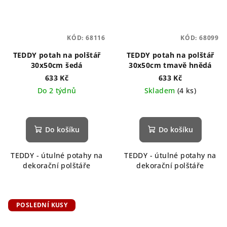
KÓD:
68116
KÓD:
68099
TEDDY potah na polštář
TEDDY potah na polštář
30x50cm šedá
30x50cm tmavě hnědá
633 Kč
633 Kč
Do 2 týdnů
Skladem
(4 ks)
Do košíku
Do košíku
TEDDY - útulné potahy na
TEDDY - útulné potahy na
dekorační polštáře
dekorační polštáře
POSLEDNÍ KUSY