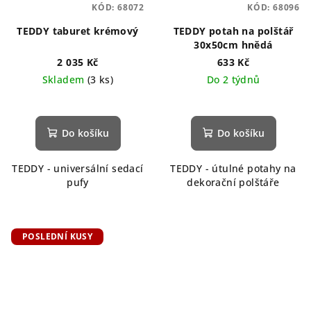
KÓD:
68072
KÓD:
68096
TEDDY taburet krémový
TEDDY potah na polštář
30x50cm hnědá
2 035 Kč
633 Kč
Skladem
(3 ks)
Do 2 týdnů
Do košíku
Do košíku
TEDDY - universální sedací
TEDDY - útulné potahy na
pufy
dekorační polštáře
POSLEDNÍ KUSY