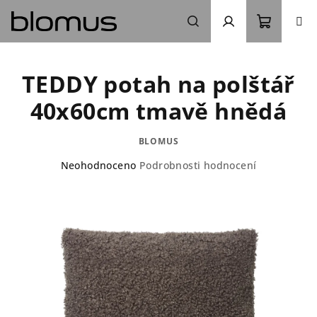
Přejít
na
obsah
Nákupn
Hledat
Přihlášení
TEDDY potah na polštář
košík
40x60cm tmavě hnědá
BLOMUS
Průměrné
Neohodnoceno
Podrobnosti hodnocení
hodnocení
produktu
je
0,0
z
5
hvězdiček.