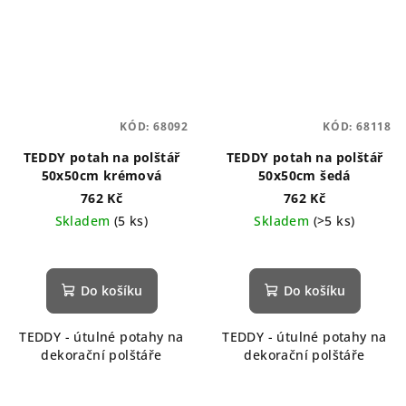
KÓD:
68092
KÓD:
68118
TEDDY potah na polštář
TEDDY potah na polštář
50x50cm krémová
50x50cm šedá
762 Kč
762 Kč
Skladem
(5 ks)
Skladem
(>5 ks)
Do košíku
Do košíku
TEDDY - útulné potahy na
TEDDY - útulné potahy na
dekorační polštáře
dekorační polštáře