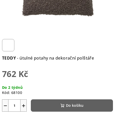
TEDDY
- útulné potahy na dekorační polštáře
762 Kč
Měrná
Do 2 týdnů
cena:
Kód:
68100
−
+
Do košíku