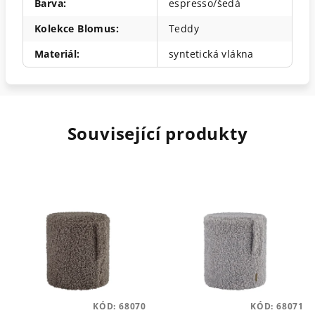
Barva
:
espresso/šedá
Kolekce Blomus
:
Teddy
Materiál
:
syntetická vlákna
Související produkty
KÓD:
68070
KÓD:
68071