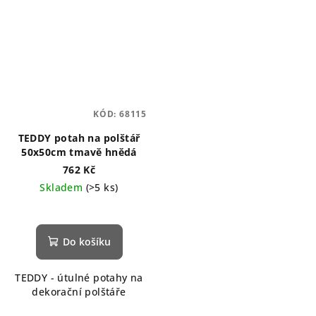
KÓD:
68115
TEDDY potah na polštář
50x50cm tmavě hnědá
762 Kč
Skladem
(>5 ks)
Do košíku
TEDDY - útulné potahy na
dekorační polštáře